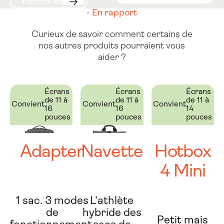
Parlons-en
Parlons-en
Suivant
- En rapport
Curieux de savoir comment certains de
nos autres produits pourraient vous
aider ?
Écrans
Écrans
Écrans
de 11 à
de 11 à
de 11 à
Convient
Convient
Convient
16
16
14
pouces
pouces
pouces
Adapter
Navette
Hotbox
4 Mini
1 sac. 3 modes
L'athlète
de
hybride des
Petit mais