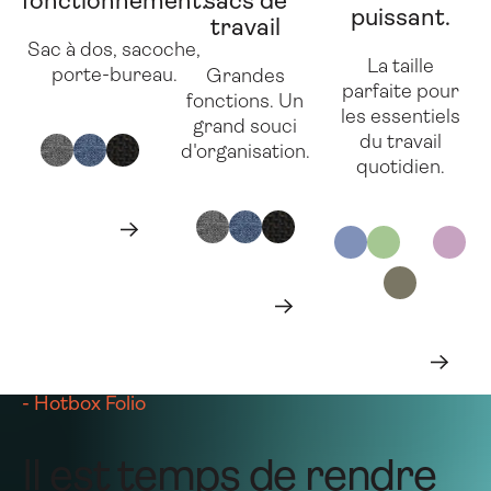
fonctionnement.
sacs de
puissant.
travail
Sac à dos, sacoche,
La taille
porte-bureau.
Grandes
parfaite pour
fonctions. Un
les essentiels
grand souci
du travail
d'organisation.
quotidien.
En savoir plus
En
savoir
plus
Suivant
En savoir plus
En
savoir
plus
Suivant
En savoir plus
En
savoir
plus
Suiva
- Hotbox Folio
Il est temps de rendre