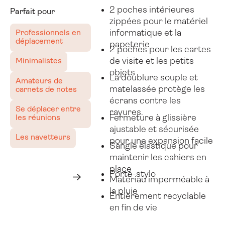
2 poches intérieures
Parfait pour
zippées pour le matériel
informatique et la
Professionnels en
déplacement
papeterie
2 poches pour les cartes
de visite et les petits
Minimalistes
objets
La doublure souple et
Amateurs de
matelassée protège les
carnets de notes
écrans contre les
Se déplacer entre
rayures.
Fermeture à glissière
les réunions
ajustable et sécurisée
Les navetteurs
pour une expansion facile
Sangle élastique pour
maintenir les cahiers en
Obtenir un premier devis maintenant
Obtenir un
place
premier
Porte-stylo
Matériau imperméable à
devis
Suivant
maintenant
la pluie
Entièrement recyclable
en fin de vie